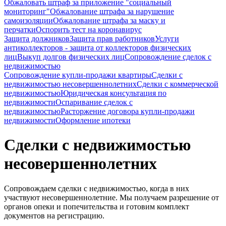
Обжаловать штраф за приложение "социальный
мониторинг"
Обжалование штрафа за нарушение
самоизоляции
Обжалование штрафа за маску и
перчатки
Оспорить тест на коронавирус
Защита должников
Защита прав работников
Услуги
антиколлекторов - защита от коллекторов физических
лиц
Выкуп долгов физических лиц
Сопровождение сделок с
недвижимостью
Сопровождение купли-продажи квартиры
Сделки с
недвижимостью несовершеннолетних
Сделки с коммерческой
недвижимостью
Юридическая консультация по
недвижимости
Оспаривание сделок с
недвижимостью
Расторжение договора купли-продажи
недвижимости
Оформление ипотеки
Сделки с недвижимостью
несовершеннолетних
Сопровождаем сделки с недвижимостью, когда в них
участвуют несовершеннолетние. Мы получаем разрешение от
органов опеки и попечительства и готовим комплект
документов на регистрацию.