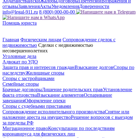
Ходатайства
Иски
Жалобы
Договоры
Претензии
Возражения и
отзывы
Заявления
Акты
Уведомления
Доверенности
info@legal-911.ru
8 (800) 000-00-00
Помощь юриста
Главная
Физическим лицам
Сопровождение сделок с
недвижимостью
Сделки с недвижимостью
несовершеннолетних
Уголовные дела
Адвокат по УДО
Защита прав и интересов граждан
Взыскание долгов
Споры по
наследству
Жилищные споры
Споры с застройщиками
Семейные споры
Брачные договоры
Лишение родительских прав
Установление
факта отцовства
Взыскание алиментов
Оспаривание
завещания
Оформление опеки
Споры с судебными приставами
Сопровождение исполнительного производства
Снятие или
наложение ареста на имущество
Решение вопросов с выездом
за пределы РФ
Миграционное право
Консультации по последствиям
коронавируса для физических лиц