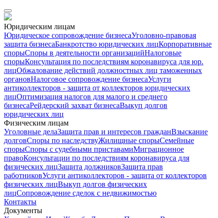
Юридическим лицам
Юридическое сопровождение бизнеса
Уголовно-правовая
защита бизнеса
Банкротство юридических лиц
Корпоративные
споры
Споры в деятельности организаций
Налоговые
споры
Консультация по последствиям коронавируса для юр.
лиц
Обжалование действий должностных лиц таможенных
органов
Налоговое сопровождение бизнеса
Услуги
антиколлекторов - защита от коллекторов юридических
лиц
Оптимизация налогов для малого и среднего
бизнеса
Рейдерский захват бизнеса
Выкуп долгов
юридических лиц
Физическим лицам
Уголовные дела
Защита прав и интересов граждан
Взыскание
долгов
Споры по наследству
Жилищные споры
Семейные
споры
Споры с судебными приставами
Миграционное
право
Консультации по последствиям коронавируса для
физических лиц
Защита должников
Защита прав
работников
Услуги антиколлекторов - защита от коллекторов
физических лиц
Выкуп долгов физических
лиц
Сопровождение сделок с недвижимостью
Контакты
Документы