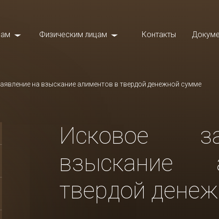
цам
Физическим лицам
Контакты
Докуме
Уголовные дела
Ходатай
еса
Защита прав и интересов
Иски
аявление на взыскание алиментов в твердой денежной сумме
защита
граждан
Жалобы
Взыскание долгов
ческих
Договор
Исковое з
Споры по наследству
Претенз
ры
Жилищные споры
взыскание 
Возраже
ти
Семейные споры
твердой денеж
Заявлен
Споры с судебными
приставами
Акты