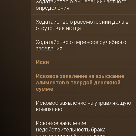
Ходатайство о вынесении частного
Консультация по
последствиям
определения
коронавируса для ю
Ходатайство о рассмотрении дела в
Обжалование дейст
отсутствие истца
должностных лиц
таможенных органо
Ходатайство о переносе судебного
заседания
Налоговое сопрово
бизнеса
Иски
Услуги антиколлекто
защита от коллекто
Исковое заявление на взыскание
юридических лиц
алиментов в твердой денежной
сумме
Оптимизация налог
малого и среднего б
Исковое заявление на управляющую
Рейдерский захват б
компанию
Выкуп долгов юриди
Исковое заявление
лиц
недействительность брака,
заключенного без согласия