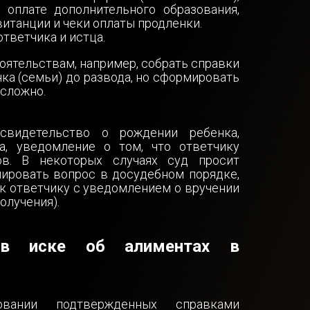
б оплате дополнительного образования,
итанции и чеки оплаты продленки.
тветчика и истца.
оятельствам, например, собрать справки
нка (семьи) до развода, но сформировать
 сложно.
видетельство о рождении ребенка,
а, уведомление о том, что ответчику
в. В некоторых случаях суд просит
лировать вопрос в досудебном порядке,
 к ответчику с уведомлением о вручении
олучения).
 в иске об алиментах в
вании подтвержденных справками