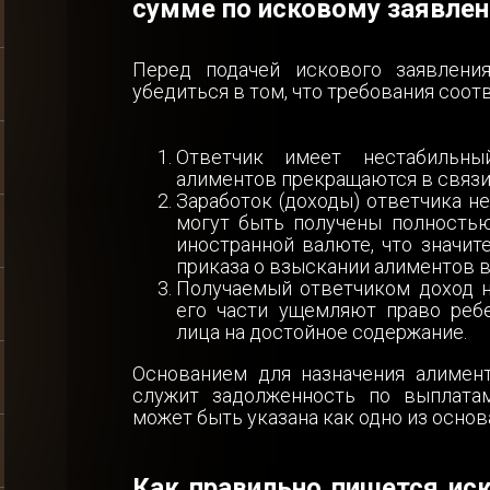
сумме по исковому заявле
Перед подачей искового заявлени
убедиться в том, что требования соот
Ответчик имеет нестабильны
алиментов прекращаются в связи
Заработок (доходы) ответчика н
могут быть получены полностью
иностранной валюте, что значит
приказа о взыскании алиментов в
Получаемый ответчиком доход н
его части ущемляют право реб
лица на достойное содержание.
Основанием для назначения алимен
служит задолженность по выплатам
может быть указана как одно из основ
Как правильно пишется иск