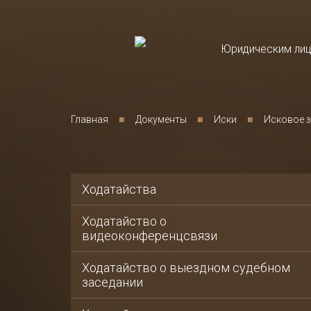
Юридическим ли
Юридическое
сопровождение бизн
Главная
Документы
Иски
Исковое з
Уголовно-правовая 
бизнеса
Банкротство юриди
лиц
Ходатайства
Корпоративные спо
Ходатайство о
видеоконференцсвязи
Споры в деятельнос
организаций
Ходатайство о выездном судебном
заседании
Налоговые споры