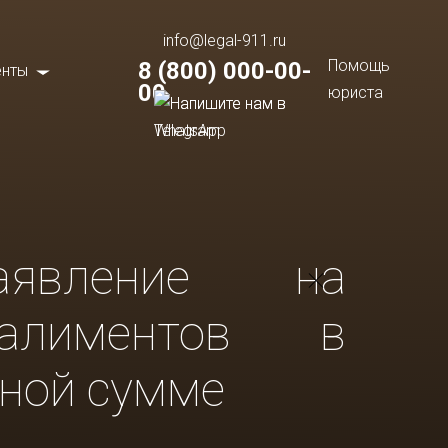
info@legal-911.ru
Помощь
8 (800) 000-00-
нты
00
юриста
ства
ы
аявление на
ии
алиментов в
ния и отзывы
ной сумме
ия