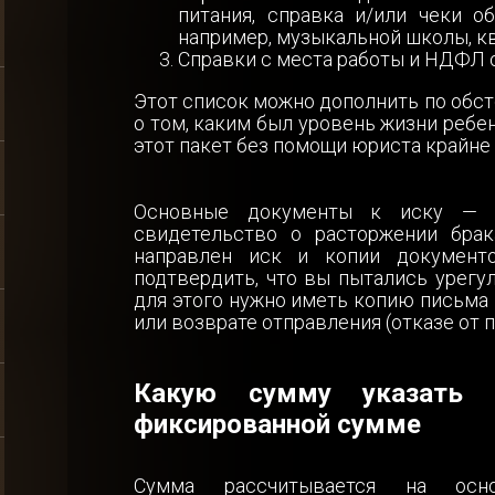
питания, справка и/или чеки о
Ваша заявка отправлена и в ближайшее время
например, музыкальной школы, кв
будет рассмотрена.
Справки с места работы и НДФЛ о
Этот список можно дополнить по обст
Даю согласие на обработку персональных данных
о том, каким был уровень жизни ребе
этот пакет без помощи юриста крайне
Отправить
Основные документы к иску — с
свидетельство о расторжении брак
направлен иск и копии документо
подтвердить, что вы пытались урегу
для этого нужно иметь копию письма
или возврате отправления (отказе от п
Какую сумму указать
фиксированной сумме
Сумма рассчитывается на осно