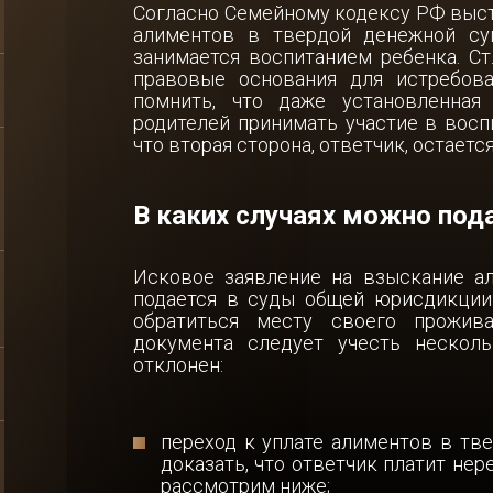
Согласно Семейному кодексу РФ выст
Миграционное право
алиментов в твердой денежной су
Уведомл
р. лиц
занимается воспитанием ребенка. Ст
Консультации по
правовые основания для истребова
Доверен
последствиям
вий
помнить, что даже установленная 
коронавируса для
физических лиц
родителей принимать участие в воспи
в
что вторая сторона, ответчик, остаетс
Защита должников
ждение
В каких случаях можно под
Защита прав работников
ров -
ров
Услуги антиколлекторов -
Исковое заявление на взыскание а
защита от коллекторов
подается в суды общей юрисдикции
физических лиц
обратиться месту своего прожива
ов для
документа следует учесть несколь
изнеса
Выкуп долгов физических
отклонен:
лиц
изнеса
Сопровождение сделок с
недвижимостью
переход к уплате алиментов в тв
ческих
доказать, что ответчик платит нер
рассмотрим ниже;