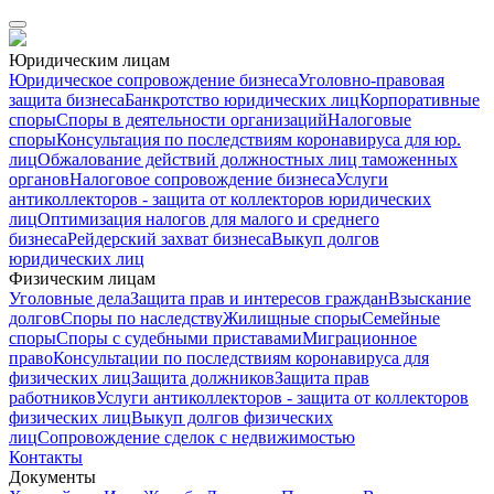
Юридическим лицам
Юридическое сопровождение бизнеса
Уголовно-правовая
защита бизнеса
Банкротство юридических лиц
Корпоративные
споры
Споры в деятельности организаций
Налоговые
споры
Консультация по последствиям коронавируса для юр.
лиц
Обжалование действий должностных лиц таможенных
органов
Налоговое сопровождение бизнеса
Услуги
антиколлекторов - защита от коллекторов юридических
лиц
Оптимизация налогов для малого и среднего
бизнеса
Рейдерский захват бизнеса
Выкуп долгов
юридических лиц
Физическим лицам
Уголовные дела
Защита прав и интересов граждан
Взыскание
долгов
Споры по наследству
Жилищные споры
Семейные
споры
Споры с судебными приставами
Миграционное
право
Консультации по последствиям коронавируса для
физических лиц
Защита должников
Защита прав
работников
Услуги антиколлекторов - защита от коллекторов
физических лиц
Выкуп долгов физических
лиц
Сопровождение сделок с недвижимостью
Контакты
Документы