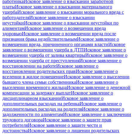
работника
Исковое заявление о взыскании заработной
платы
Исковое заявление о взыскании материального
ущерба
Исковое заявление о взыскании морального вреда с
работодателя
Исковое заявление о взыскании
неустойки
Исковое заявление о взыскании неустойки по
алиментам
Исковое заявление о возмещении вреда
здоровью
Исковое заявление о возмещении вреда после
признания брака недействительным
Исковое заявление о
возмещении вреда, причиненного органами власти
Исковое
заявление о возмещении ущерба в ДТП
Исковое заявление о
возмещении ущерба от залива квартиры
Исковое заявление о
возмещении ущерба от преступления
Исковое заявление о
восстановлении на работе
Исковое заявление о
восстановлении родительских прав
Исковое заявление о
вселении в жилое помещение
Исковое заявление о выселении
бывшего члена семьи собственника
Исковое заявление о
выселении временного жильца
Исковое заявление о денежной
компенсации за задержку выплат
Исковое заявление о
дисциплинарном взыскании
Исковое заявление о
дополнительных расходах на ребенка
Исковое заявление о
дополнительных расходах на родителя
Исковое заявление о
задолженности по алиментам
Исковое заявление о заключении
трудового договора
Исковое заявление о защите прав
потребителя
Исковое заявление о защите чести и
достоинства
Исковое заявление о лишении родительских