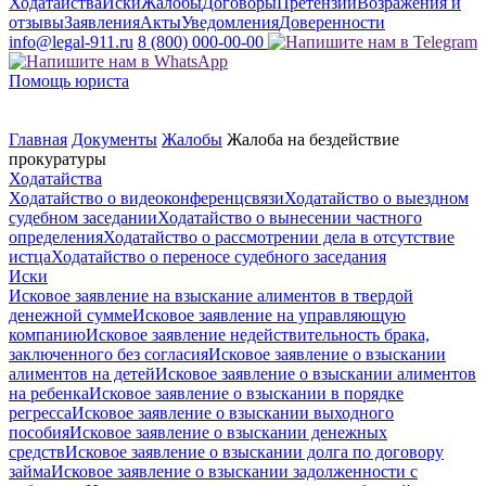
Ходатайства
Иски
Жалобы
Договоры
Претензии
Возражения и
отзывы
Заявления
Акты
Уведомления
Доверенности
info@legal-911.ru
8 (800) 000-00-00
Помощь юриста
Главная
Документы
Жалобы
Жалоба на бездействие
прокуратуры
Ходатайства
Ходатайство о видеоконференцсвязи
Ходатайство о выездном
судебном заседании
Ходатайство о вынесении частного
определения
Ходатайство о рассмотрении дела в отсутствие
истца
Ходатайство о переносе судебного заседания
Иски
Исковое заявление на взыскание алиментов в твердой
денежной сумме
Исковое заявление на управляющую
компанию
Исковое заявление недействительность брака,
заключенного без согласия
Исковое заявление о взыскании
алиментов на детей
Исковое заявление о взыскании алиментов
на ребенка
Исковое заявление о взыскании в порядке
регресса
Исковое заявление о взыскании выходного
пособия
Исковое заявление о взыскании денежных
средств
Исковое заявление о взыскании долга по договору
займа
Исковое заявление о взыскании задолженности с