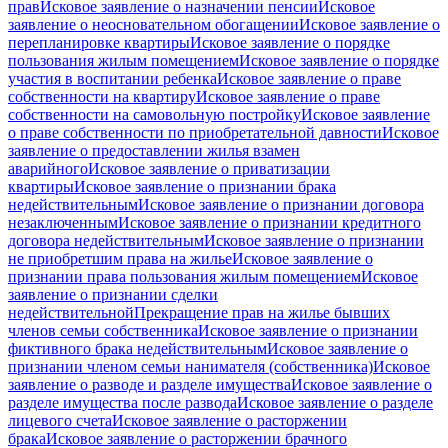
прав
Исковое заявление о назначении пенсии
Исковое
заявление о неосновательном обогащении
Исковое заявление о
перепланировке квартиры
Исковое заявление о порядке
пользования жилым помещением
Исковое заявление о порядке
участия в воспитании ребенка
Исковое заявление о праве
собственности на квартиру
Исковое заявление о праве
собственности на самовольную постройку
Исковое заявление
о праве собственности по приобретательной давности
Исковое
заявление о предоставлении жилья взамен
аварийного
Исковое заявление о приватизации
квартиры
Исковое заявление о признании брака
недействительным
Исковое заявление о признании договора
незаключенным
Исковое заявление о признании кредитного
договора недействительным
Исковое заявление о признании
не приобретшим права на жилье
Исковое заявление о
признании права пользования жилым помещением
Исковое
заявление о признании сделки
недействительной
Прекращение прав на жилье бывших
членов семьи собственника
Исковое заявление о признании
фиктивного брака недействительным
Исковое заявление о
признании членом семьи нанимателя (собственника)
Исковое
заявление о разводе и разделе имущества
Исковое заявление о
разделе имущества после развода
Исковое заявление о разделе
лицевого счета
Исковое заявление о расторжении
брака
Исковое заявление о расторжении брачного