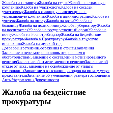
Жалоба на нотариуса
Жалоба на судью
Жалоба на страховую
компанию
Жалоба на участкового
Жалоба на соседей
участковому
Жалоба в жилищную инспекцию на
управляющую компанию
Жалоба в администрацию
Жалоба на
учителя
Жалоба на школу
Жалоба на врача
Жалоба на
больницу
Жалоба на поликлинику
Жалоба губернатору
Жалоба
на воспитателя
Жалоба на государственный орган
Жалоба на
почту
Жалоба на Роспотребнадзор
Жалоба на бездействие
прокуратуры
Жалоба в Прокуратуру
Жалоба в трудовую
инспекцию
Жалоба на детский сад
Договоры
Претензии
Возражения и отзывы
Заявления
Заявление о пересмотре по вновь открывшимся
обстоятельствам
Заявление о составлении мотивированного
решения
Заявление об отмене заочного решения
Заявление об
отказе от иска
Заявление на освобождение от уплаты
госпошлины
Заявление о взыскании расходов на оплату услуг
представителя
Заявление об уменьшении размера госпошлины
Акты
Уведомления
Доверенности
Жалоба на бездействие
прокуратуры