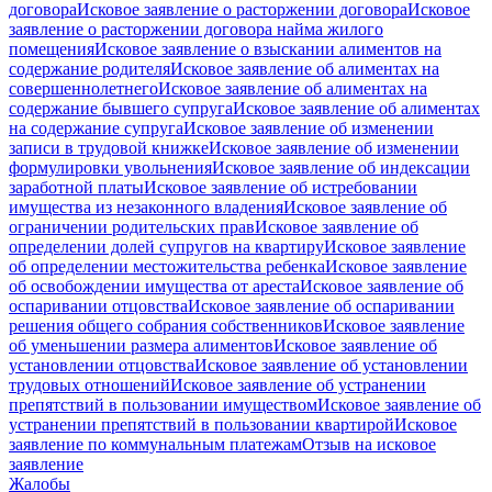
договора
Исковое заявление о расторжении договора
Исковое
заявление о расторжении договора найма жилого
помещения
Исковое заявление о взыскании алиментов на
содержание родителя
Исковое заявление об алиментах на
совершеннолетнего
Исковое заявление об алиментах на
содержание бывшего супруга
Исковое заявление об алиментах
на содержание супруга
Исковое заявление об изменении
записи в трудовой книжке
Исковое заявление об изменении
формулировки увольнения
Исковое заявление об индексации
заработной платы
Исковое заявление об истребовании
имущества из незаконного владения
Исковое заявление об
ограничении родительских прав
Исковое заявление об
определении долей супругов на квартиру
Исковое заявление
об определении местожительства ребенка
Исковое заявление
об освобождении имущества от ареста
Исковое заявление об
оспаривании отцовства
Исковое заявление об оспаривании
решения общего собрания собственников
Исковое заявление
об уменьшении размера алиментов
Исковое заявление об
установлении отцовства
Исковое заявление об установлении
трудовых отношений
Исковое заявление об устранении
препятствий в пользовании имуществом
Исковое заявление об
устранении препятствий в пользовании квартирой
Исковое
заявление по коммунальным платежам
Отзыв на исковое
заявление
Жалобы